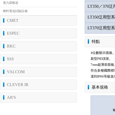
電力調整器
LT350／370
燃料電池試驗設備
LT350泛用型
CMET
LT370泛用型
ESPEC
特點
RKC
4位數顯示面板
SSS
新型PID演算。
7mm超薄前面板
符合多種國際標
VALCOM
達到IP66等級
CLEVER IR
基本規格
AR'S