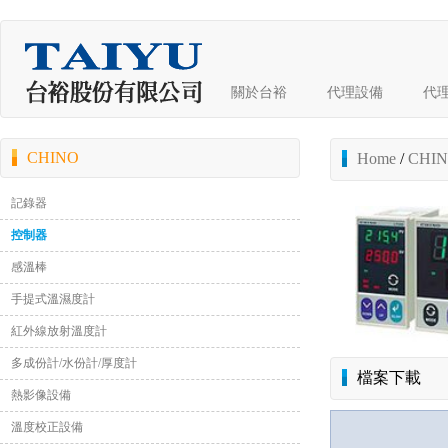
關於台裕
代理設備
代
CHINO
Home
/
CHI
記錄器
控制器
感溫棒
手提式溫濕度計
紅外線放射溫度計
多成份計/水份計/厚度計
檔案下載
熱影像設備
溫度校正設備