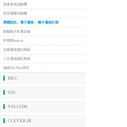
加速老化試驗機
高空減壓試驗機
導體阻抗、電子遷移、 離子遷移計測
面板顯示生產設備
半導體burn-in
太陽電池測試系統
二次電池測試系統
連線Test Navi其它
RKC
SSS
VALCOM
CLEVER IR