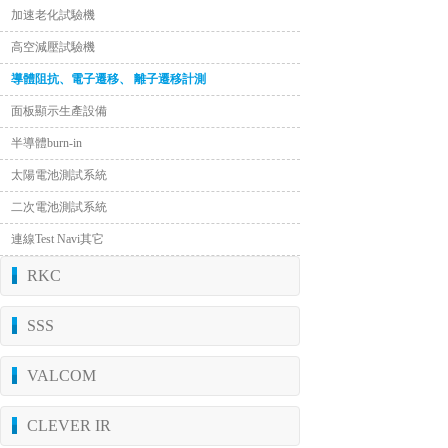
加速老化試驗機
高空減壓試驗機
導體阻抗、電子遷移、 離子遷移計測
面板顯示生產設備
半導體burn-in
太陽電池測試系統
二次電池測試系統
連線Test Navi其它
RKC
SSS
VALCOM
CLEVER IR