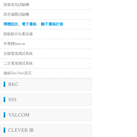
加速老化試驗機
高空減壓試驗機
導體阻抗、電子遷移、 離子遷移計測
面板顯示生產設備
半導體burn-in
太陽電池測試系統
二次電池測試系統
連線Test Navi其它
RKC
SSS
VALCOM
CLEVER IR