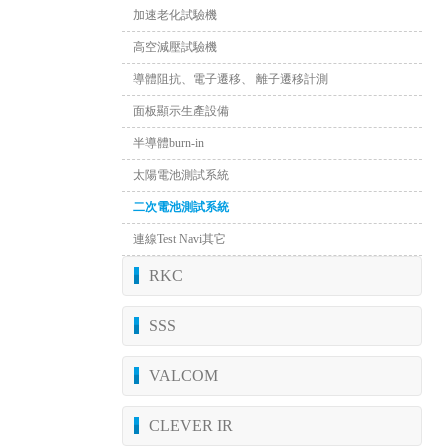
加速老化試驗機
高空減壓試驗機
導體阻抗、電子遷移、 離子遷移計測
面板顯示生產設備
半導體burn-in
太陽電池測試系統
二次電池測試系統
連線Test Navi其它
RKC
SSS
VALCOM
CLEVER IR