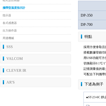
程式型控制器
攜帶型溫度指示計
DP-350
指示器
各式感應器
DP-700
出力操作器
特點
周邊機械
SSS
採用方便拿取且
搭載數據登錄功能(
用USB功能可方便
VALCOM
切換顯示0.1℃/1
記憶測量值的最
CLEVER IR
可配合下列攜帶
AR'S
下述為例子
●ST-23-6C