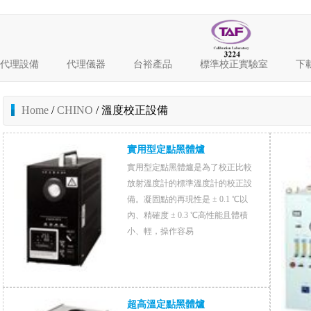
代理設備
代理儀器
台裕產品
標準校正實驗室
下
Home
/
CHINO
/ 溫度校正設備
實用型定點黑體爐
實用型定點黑體爐是為了校正比較
放射溫度計的標準溫度計的校正設
備。凝固點的再現性是 ± 0.1 ℃以
內、精確度 ± 0.3 ℃高性能且體積
小、輕，操作容易
超高溫定點黑體爐