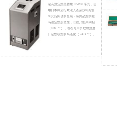
超高溫定點黑體爐 IR-R80 系列，使
用日本獨立行政法人產業技術綜合
研究所開發的金屬－碳共晶點的超
高溫定點黑體爐，以往只能到銅點
（1085 ℃），現在可用於放射溫度
計定點校對的高溫化（ 2474 ℃）。