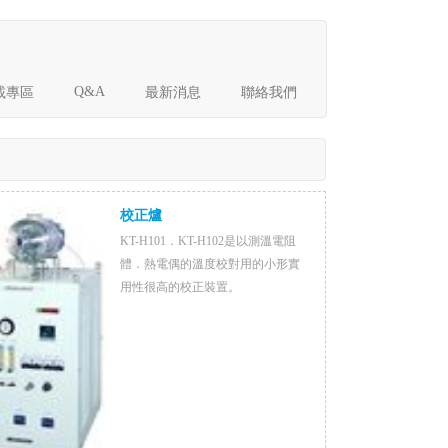
Q&A
載專區
最新消息
聯絡我們
校正爐
KT-H101．KT-H102是以測溫電阻
體．熱電偶的溫度校對用的小形實
用性很高的校正裝置。