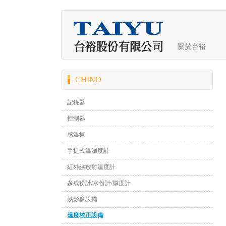
關於台裕
CHINO
記錄器
控制器
感溫棒
手提式溫濕度計
紅外線放射溫度計
多成份計/水份計/厚度計
熱影像設備
溫度校正設備