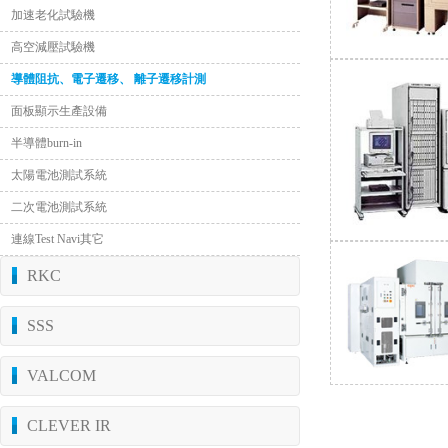
加速老化試驗機
高空減壓試驗機
導體阻抗、電子遷移、 離子遷移計測
面板顯示生產設備
半導體burn-in
太陽電池測試系統
二次電池測試系統
連線Test Navi其它
RKC
SSS
VALCOM
CLEVER IR