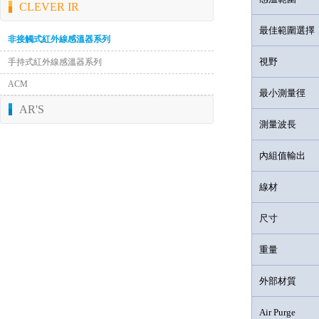
CLEVER IR
最佳範圍選擇
非接觸式紅外線感溫器系列
視野
手持式紅外線感溫器系列
ACM
最小測量徑
AR'S
測量波長
內組值輸出
線材
尺寸
重量
外部材質
Air Purge